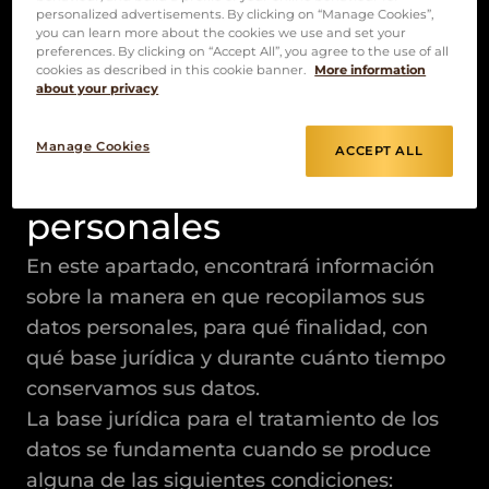
Derechos de los interesados
personalized advertisements. By clicking on “Manage Cookies”,
Datos de contacto del delegado de
you can learn more about the cookies we use and set your
preferences. By clicking on “Accept All”, you agree to the use of all
protección de datos
cookies as described in this cookie banner.
More information
about your privacy
1.Recopilación y
Manage Cookies
ACCEPT ALL
utilización de sus datos
personales
En este apartado, encontrará información
sobre la manera en que recopilamos sus
datos personales, para qué finalidad, con
qué base jurídica y durante cuánto tiempo
conservamos sus datos.
La base jurídica para el tratamiento de los
datos se fundamenta cuando se produce
alguna de las siguientes condiciones: