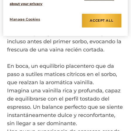
Equilibrada – Delicada – Vainilla Intensa.
about your privacy
La vainilla se convierte en la protagonista
Manage Cookies
ACCEPT ALL
de esta mezcla excepcional.
Su aroma puro y envolvente te conquista
incluso antes del primer sorbo, evocando la
frescura de una vaina recién cortada.
En boca, un equilibrio placentero que da
paso a sutiles matices cítricos en el sorbo,
que realzan la aromática vainilla.
Imagina una vainilla rica y profunda, capaz
de equilibrarse con el perfil tostado del
espresso. Un balance perfecto que se siente
instantáneamente dulce y reconfortante,
sin llegar a ser dominante.